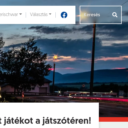
rischwar
Választás
Aloldalak [
]
 játékot a játszótéren!