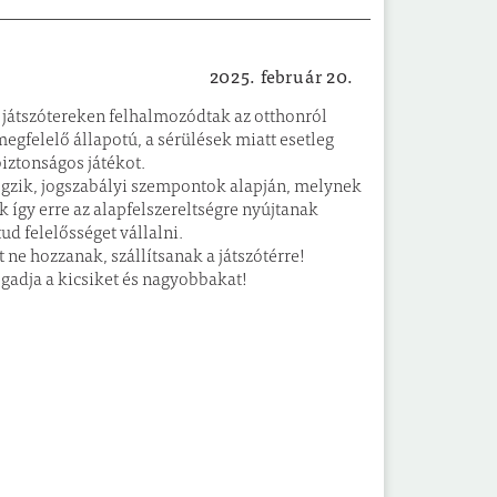
2025. február 20.
Helyi hírek
s játszótereken felhalmozódtak az otthonról
egfelelő állapotú, a sérülések miatt esetleg
iztonságos játékot.
végzik, jogszabályi szempontok alapján, melynek
ek így erre az alapfelszereltségre nyújtanak
d felelősséget vállalni.
t ne hozzanak, szállítsanak a játszótérre!
ogadja a kicsiket és nagyobbakat!