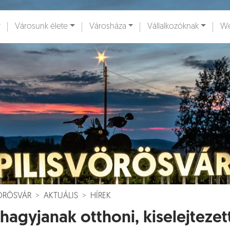
Városunk élete
Városháza
Vállalkozóknak
We
ények [
]
Dokumentumok [
]
VÖRÖSVÁR
AKTUÁLIS
HÍREK
hagyjanak otthoni, kiselejtezett