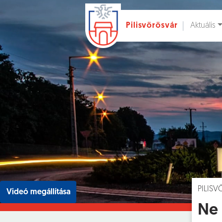
Aktuális
Pilisvörösvár
Ugrás a fő tartalomhoz
Hírek [
]
Esem
PILIS
Videó megállítása
Ne 