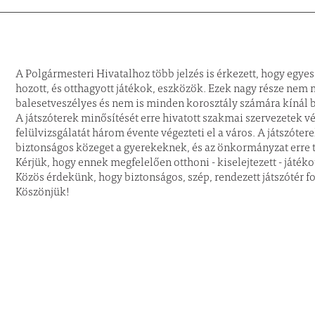
A Polgármesteri Hivatalhoz több jelzés is érkezett, hogy egye
hozott, és otthagyott játékok, eszközök. Ezek nagy része nem m
balesetveszélyes és nem is minden korosztály számára kínál b
A játszóterek minősítését erre hivatott szakmai szervezetek 
felülvizsgálatát három évente végezteti el a város. A játszóter
biztonságos közeget a gyerekeknek, és az önkormányzat erre tu
Kérjük, hogy ennek megfelelően otthoni - kiselejtezett - játéko
Közös érdekünk, hogy biztonságos, szép, rendezett játszótér f
Köszönjük!