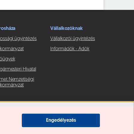
rosháza
Vállalkozóknak
ossági ügyintézés
Vállalkozói ügyintézés
kormányzat
Információk - Adók
óügyek
gármesteri Hivatal
met Nemzetiségi
kormányzat
Engedélyezés