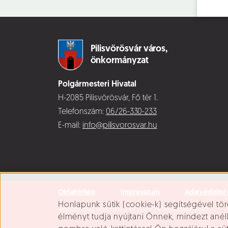
Pilisvörösvár város,
önkormányzat
Polgármesteri Hivatal
H-2085 Pilisvörösvár, Fő tér 1.
Telefonszám:
06/26-330-233
E-mail:
info@pilisvorosvar.hu
Oldaltérkép
Impresszum
Adatvédelmi 
Süti beállítások
Honlapunk sütik (cookie-k) segítségével tör
Minden jog fenntartva © 2026 Pilisvörösvár Város
élményt tudja nyújtani Önnek, mindezt ané