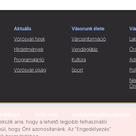
Aktuális
Vásorunk élete
Vá
Vörösvári hírek
Városinformáció
Lak
Hírdetmények
Vendéglátás
Ön
Programajánló
Kultúra
Ad
Vörösvári újság
Sport
Pol
Né
Ön
nyilatkozat
Archív oldal
Akadálymentesítési nyilatkozat
ekszik arra, hogy a lehető legjobb felhasználói
lkül, hogy Önt azonosítanánk. Az “Engedélyezés”