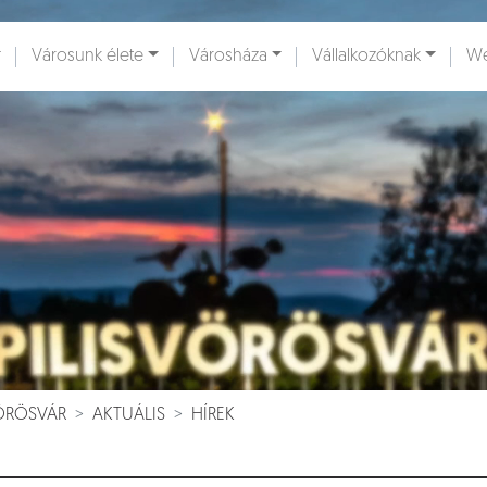
Városunk élete
Városháza
Vállalkozóknak
We
ények [
]
Dokumentumok [
]
VÖRÖSVÁR
AKTUÁLIS
HÍREK