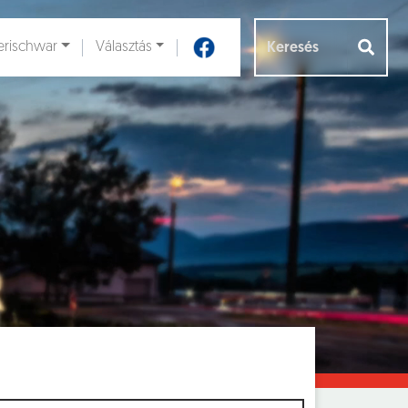
rischwar
Választás
Aloldalak [
]