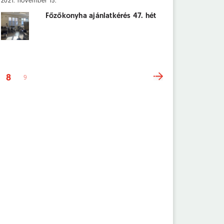
2021. november 15.
Főzőkonyha ajánlatkérés 47. hét
8
9