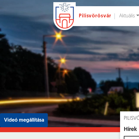
Aktuális
Pilisvörösvár
Ugrás a fő tartalomhoz
Hírek [
]
Esem
PILIS
Videó megállítása
Hírek