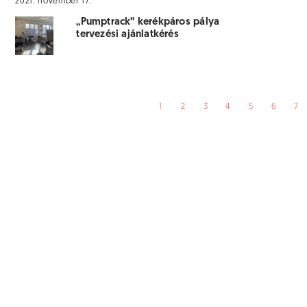
2021. november 17.
„Pumptrack” kerékpáros pálya
tervezési ajánlatkérés
1
2
3
4
5
6
7