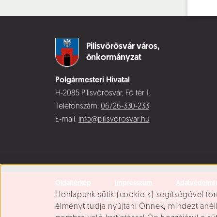
Pilisvörösvár város,
önkormányzat
Polgármesteri Hivatal
H-2085 Pilisvörösvár, Fő tér 1.
Telefonszám:
06/26-330-233
E-mail:
info@pilisvorosvar.hu
Oldaltérkép
Impresszum
Adatvédelmi 
Süti beállítások
Honlapunk sütik (cookie-k) segítségével tör
Minden jog fenntartva © 2026 Pilisvörösvár Város
élményt tudja nyújtani Önnek, mindezt ané