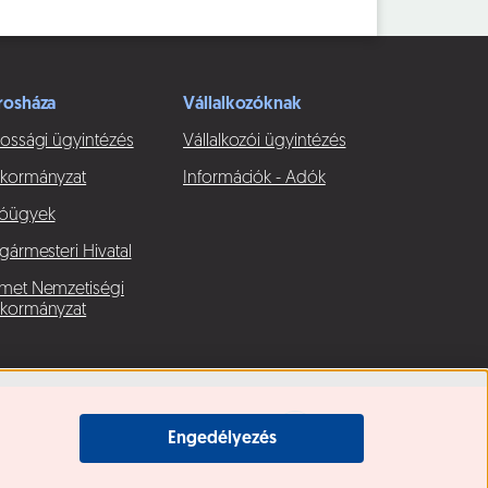
rosháza
Vállalkozóknak
ossági ügyintézés
Vállalkozói ügyintézés
kormányzat
Információk - Adók
óügyek
gármesteri Hivatal
met Nemzetiségi
kormányzat
Engedélyezés