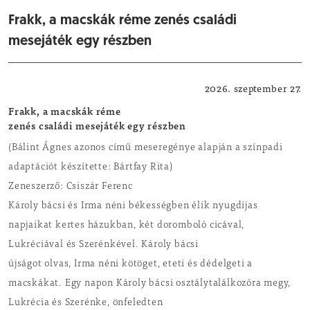
Frakk, a macskák réme zenés családi
mesejáték egy részben
Kulturális
2026. szeptember 27.
Frakk, a macskák réme
zenés családi mesejáték egy részben
(Bálint Ágnes azonos című meseregénye alapján a színpadi
adaptációt készítette: Bártfay Rita)
Zeneszerző: Csiszár Ferenc
Károly bácsi és Irma néni békességben élik nyugdíjas
napjaikat kertes házukban, két doromboló cicával,
Lukréciával és Szerénkével. Károly bácsi
újságot olvas, Irma néni kötöget, eteti és dédelgeti a
macskákat. Egy napon Károly bácsi osztálytalálkozóra megy,
Lukrécia és Szerénke, önfeledten