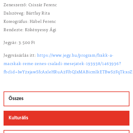
Zeneszerző: Csiszár Ferenc
Dalszöveg: Bártfay Rita
Koreográfus: Hábel Ferenc
Rendezte: Kökényessy Ági
Jegyár: 3.500 Ft
Jegyvásárlás itt:
https://www.jegy.hu/program/frakk-a-
macskak-reme-zenes-csaladi-mesejatek-193938/1463936?
fbclid=IwY2xjawSfcAxleHRuA2FlbQIxMABicmlkETBwS2FqTk
Összes
Kulturális