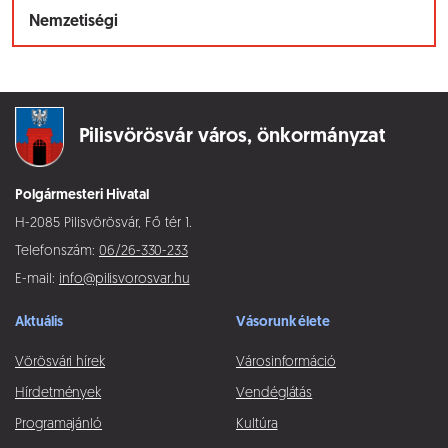
Nemzetiségi
Pilisvörösvár város,
önkormányzat
Polgármesteri Hivatal
H-2085 Pilisvörösvár, Fő tér 1.
Telefonszám:
06/26-330-233
E-mail:
info@pilisvorosvar.hu
Aktuális
Vásorunk élete
Vörösvári hírek
Városinformáció
Hírdetmények
Vendéglátás
Programajánló
Kultúra