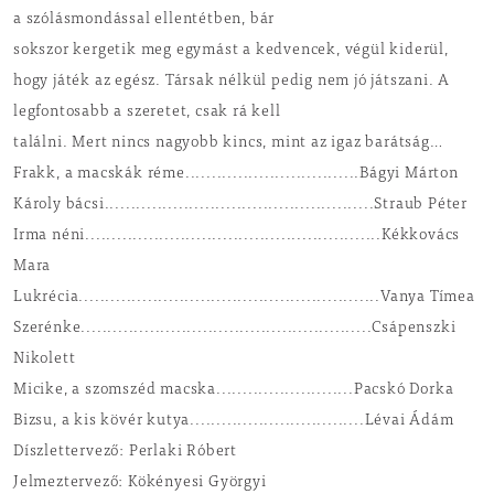
a szólásmondással ellentétben, bár
sokszor kergetik meg egymást a kedvencek, végül kiderül,
hogy játék az egész. Társak nélkül pedig nem jó játszani. A
legfontosabb a szeretet, csak rá kell
találni. Mert nincs nagyobb kincs, mint az igaz barátság…
Frakk, a macskák réme.................................Bágyi Márton
Károly bácsi...................................................Straub Péter
Irma néni........................................................Kékkovács
Mara
Lukrécia.........................................................Vanya Tímea
Szerénke.......................................................Csápenszki
Nikolett
Micike, a szomszéd macska..........................Pacskó Dorka
Bizsu, a kis kövér kutya.................................Lévai Ádám
Díszlettervező: Perlaki Róbert
Jelmeztervező: Kökényesi Györgyi