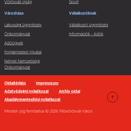
Vörösvári újság
Sport
Városháza
Vállalkozóknak
Lakossági ügyintézés
Vállalkozói ügyintézés
Önkormányzat
Információk - Adók
Adóügyek
Polgármesteri Hivatal
Német Nemzetiségi
Önkormányzat
Oldaltérkép
Impresszum
Adatvédelmi nyilatkozat
Archív oldal
Akadálymentesítési nyilatkozat
Minden jog fenntartva © 2026 Pilisvörösvár Város