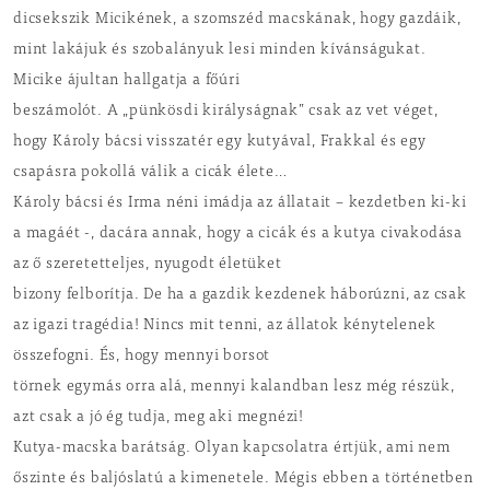
dicsekszik Micikének, a szomszéd macskának, hogy gazdáik,
mint lakájuk és szobalányuk lesi minden kívánságukat.
Micike ájultan hallgatja a főúri
beszámolót. A „pünkösdi királyságnak” csak az vet véget,
hogy Károly bácsi visszatér egy kutyával, Frakkal és egy
csapásra pokollá válik a cicák élete…
Károly bácsi és Irma néni imádja az állatait – kezdetben ki-ki
a magáét -, dacára annak, hogy a cicák és a kutya civakodása
az ő szeretetteljes, nyugodt életüket
bizony felborítja. De ha a gazdik kezdenek háborúzni, az csak
az igazi tragédia! Nincs mit tenni, az állatok kénytelenek
összefogni. És, hogy mennyi borsot
törnek egymás orra alá, mennyi kalandban lesz még részük,
azt csak a jó ég tudja, meg aki megnézi!
Kutya-macska barátság. Olyan kapcsolatra értjük, ami nem
őszinte és baljóslatú a kimenetele. Mégis ebben a történetben