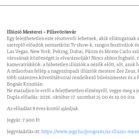
Illúzió Mesterei – Pilisvörösvár
Egy felejthetetlen este résztvevői lehetnek, akik ellátogatna
szereplő előadók nemzetközi Tv show-k, rangos fesztiválok és
Las Vegas, New York, Peking, Dubai, Párizs és Monte Carlo sz
városának közönségét is elvarázsolják! Nincs ahhoz fogható, mi
kameratrükkök: a hihetetlen illúziók a nézők előtt, sőt, azok
A műsorban fellép a nagyszínpadi illúziók mestere Zee Zeus
több százezres követőtáborral rendelkező bűvészmester és a f
Bognár Krisztián.
Ne maradjon le erről a felejthetetlen élményről, vegye meg a 
Dupla előadás: 2026. október 17. szombat 15.00 és 19.00 óra
Az előadást 8 éves kortól ajánljuk.
Jegyár: 7.900 Ft
Jegyvásárlás itt:
https://www.jegy.hu/program/az-illuzio-mest