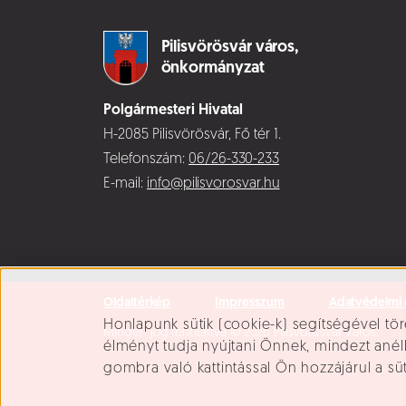
Pilisvörösvár város,
önkormányzat
Polgármesteri Hivatal
H-2085 Pilisvörösvár, Fő tér 1.
Telefonszám:
06/26-330-233
E-mail:
info@pilisvorosvar.hu
Oldaltérkép
Impresszum
Adatvédelmi 
Süti beállítások
Honlapunk sütik (cookie-k) segítségével tör
Minden jog fenntartva © 2026 Pilisvörösvár Város
élményt tudja nyújtani Önnek, mindezt ané
gombra való kattintással Ön hozzájárul a sü