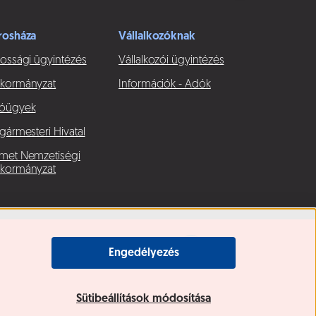
rosháza
Vállalkozóknak
ossági ügyintézés
Vállalkozói ügyintézés
kormányzat
Információk - Adók
óügyek
gármesteri Hivatal
met Nemzetiségi
kormányzat
Engedélyezés
Sütibeállítások módosítása