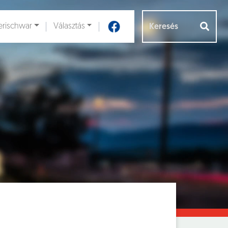
rischwar
Választás
Aloldalak [
]