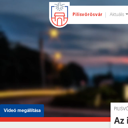
Aktuális
Pilisvörösvár
Ugrás a fő tartalomhoz
Hírek [
]
Esem
PILIS
Videó megállítása
Az 