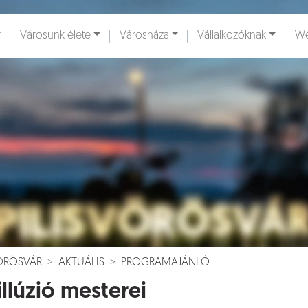
Városunk élete
Városháza
Vállalkozóknak
We
ények [
]
Dokumentumok [
]
VÖRÖSVÁR
AKTUÁLIS
PROGRAMAJÁNLÓ
illúzió mesterei