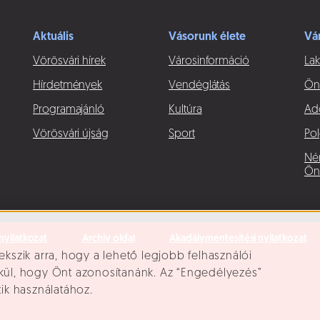
Aktuális
Vásorunk élete
Vá
Vörösvári hírek
Városinformáció
Lak
Hírdetmények
Vendéglátás
Ön
Programajánló
Kultúra
Ad
Vörösvári újság
Sport
Pol
Né
Ön
nyilatkozat
Archív oldal
Akadálymentesítési nyilatkozat
ekszik arra, hogy a lehető legjobb felhasználói
lkül, hogy Önt azonosítanánk. Az “Engedélyezés”
tik használatához.