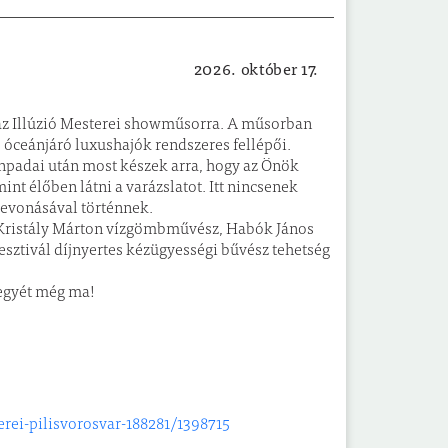
2026. október 17.
Kulturális
k az Illúzió Mesterei showműsorra. A műsorban
 óceánjáró luxushajók rendszeres fellépői.
ínpadai után most készek arra, hogy az Önök
nt élőben látni a varázslatot. Itt nincsenek
 bevonásával történnek.
, Kristály Márton vízgömbművész, Habók János
esztivál díjnyertes kézügyességi bűvész tehetség
jegyét még ma!
erei-pilisvorosvar-188281/1398715